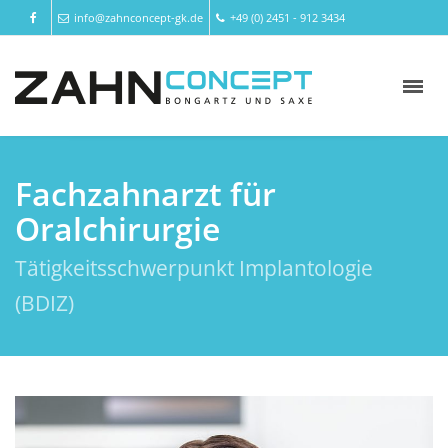
info@zahnconcept-gk.de
+49 (0) 2451 - 912 3434
Fachzahnarzt für
Oralchirurgie
Tätigkeitsschwerpunkt Implantologie
(BDIZ)