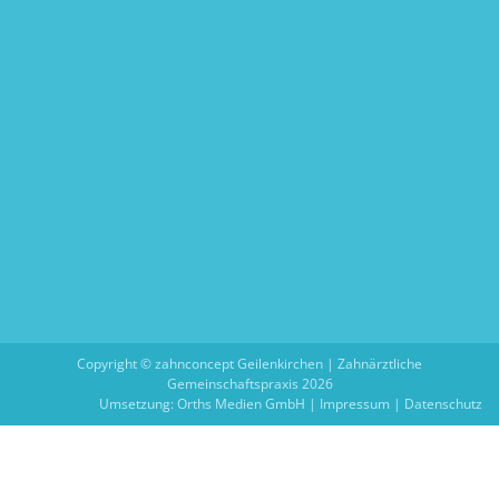
Copyright © zahnconcept Geilenkirchen | Zahnärztliche
Gemeinschaftspraxis 2026
Umsetzung:
Orths Medien GmbH
|
Impressum
|
Datenschutz